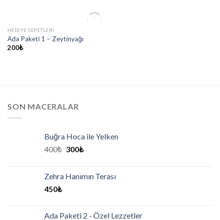
STOKTA YOK
HEDIYE SEPETLERI
Add to
Ada Paketi 1 – Zeytinyağı
wishlist
200
₺
SON MACERALAR
Buğra Hoca ile Yelken
400
₺
300
₺
Zehra Hanımın Terası
450
₺
Ada Paketi 2 - Özel Lezzetler