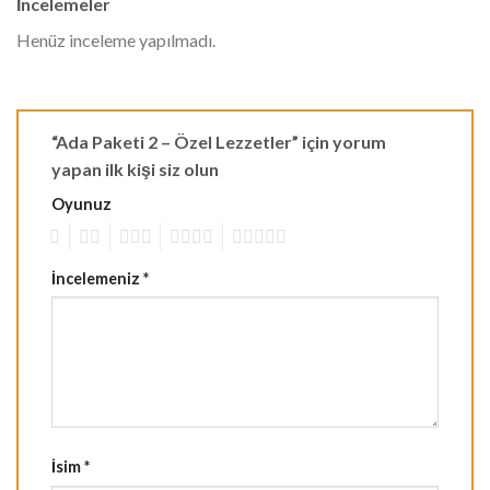
İncelemeler
Henüz inceleme yapılmadı.
“Ada Paketi 2 – Özel Lezzetler” için yorum
yapan ilk kişi siz olun
Oyunuz
1
2
3
4
5
İncelemeniz
*
İsim
*