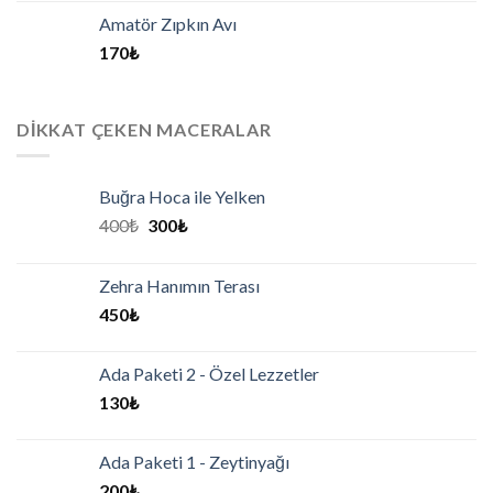
Amatör Zıpkın Avı
170
₺
DIKKAT ÇEKEN MACERALAR
Buğra Hoca ile Yelken
400
₺
300
₺
Zehra Hanımın Terası
450
₺
Ada Paketi 2 - Özel Lezzetler
130
₺
Ada Paketi 1 - Zeytinyağı
200
₺