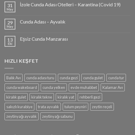
İzole Cunda Adası Otelleri – Karantina (Covid 19)
31
May
Cunda Adası – Ayvalık
29
May
Eşsiz Cunda Manzarası
13
Eki
HIZLI KEŞFET
Balık Avı
cunda adası turu
cunda gezi
cunda gulet
cunda tur
cunda wakeboard
cunda yelken
evde muhabbet
Kalamar Avı
kiralık gulet
kiralık tekne
kiralık yat
rehberli gezi
sakızlı kurabiye
trata ayvalık
tulum peyniri
zeytin reçeli
zeytinyağı ayvalık
zeytinyağı sabunu