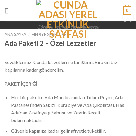
Skip
0
to
content
Görmek yetmez, Yaşamak gerek
Add to
wishlist
ANA SAYFA
/
HEDIYE SEPETLERI
Ada Paketi 2 – Özel Lezzetler
Sevdiklerinizi Cunda lezzetleri ile tanıştırın. Bırakın biz
kapılarına kadar gönderelim.
PAKET İÇERİĞİ
Her bir pakette Ada Mandırasından Tulum Peynir, Ada
Pastanesi’nden Sakızlı Kurabiye ve Ada Çikolatası, Has
Ada’dan Zeytinyağı Sabunu ve Zeytin Reçeli
bulunmaktadır.
Güvenle kapınıza kadar gelir afiyetle tüketiilir.