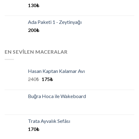
130
₺
Ada Paketi 1 - Zeytinyağı
200
₺
EN SEVILEN MACERALAR
Hasan Kaptan Kalamar Avı
240
₺
175
₺
Buğra Hoca ile Wakeboard
Trata Ayvalık Sefâsı
170
₺