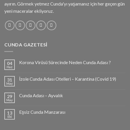
ayırın. Görmek yetmez Cunda'yı yaşamanız için her geçen gün
yeni maceralar ekliyoruz.
CUNDA GAZETESI
Korona Virüsü Sürecinde Neden Cunda Adası ?
04
Haz
İzole Cunda Adası Otelleri – Karantina (Covid 19)
31
May
Cunda Adası – Ayvalık
29
May
Eşsiz Cunda Manzarası
13
Eki