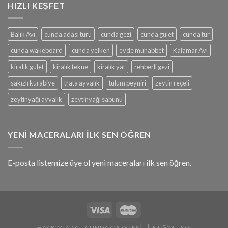
HIZLI KEŞFET
Balık Avı
cunda adası turu
cunda gezi
cunda gulet
cunda tur
cunda wakeboard
cunda yelken
evde muhabbet
Kalamar Avı
kiralık gulet
kiralık tekne
kiralık yat
rehberli gezi
sakızlı kurabiye
trata ayvalık
tulum peyniri
zeytin reçeli
zeytinyağı ayvalık
zeytinyağı sabunu
YENI MACERALARI İLK SEN ÖĞREN
E-posta listemize üye ol yeni maceraları ilk sen öğren.
HAKKIMIZDA
CUNDA GAZETESI
İLETIŞIM
SSS