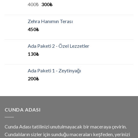
400
₺
300
₺
Zehra Hanımın Terası
450
₺
Ada Paketi 2 - Özel Lezzetler
130
₺
Ada Paketi 1 - Zeytinyağı
200
₺
CUNDA ADASI
Cunda Adası tatilinizi unutulmayacak bir maceraya çevirin.
Cundalıların sizler için sunduğu maceraları keşfeden, yerinizi