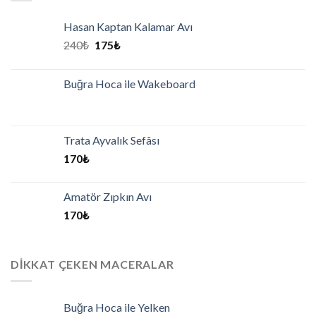
Hasan Kaptan Kalamar Avı
240
₺
175
₺
Buğra Hoca ile Wakeboard
Trata Ayvalık Sefâsı
170
₺
Amatör Zıpkın Avı
170
₺
DIKKAT ÇEKEN MACERALAR
Buğra Hoca ile Yelken