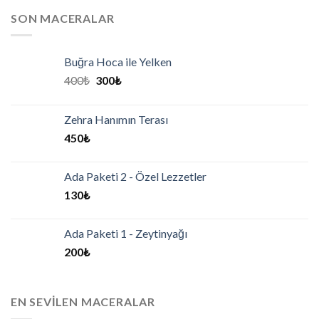
SON MACERALAR
Buğra Hoca ile Yelken
400
₺
300
₺
Zehra Hanımın Terası
450
₺
Ada Paketi 2 - Özel Lezzetler
130
₺
Ada Paketi 1 - Zeytinyağı
200
₺
EN SEVILEN MACERALAR