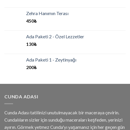
Zehra Hanımın Terası
450
₺
Ada Paketi 2 - Özel Lezzetler
130
₺
Ada Paketi 1 - Zeytinyağı
200
₺
CUNDA ADASI
Cunda Adası tatilinizi unutulmayacak bir maceraya çevirin.
Cundalıların sizler için sunduğu maceraları keşfeden, yerinizi
ayırın. Görmek yetmez Cunda'yı yaşamanız için her geçen gün