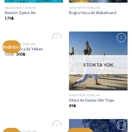
HADI BALIK TUTALIM
HADI SPOR YAPALIM
Amatör Zıpkın Avı
Buğra Hoca ile Wakeboard
170
₺
HADI SPOR YAPALIM
İndirim!
Add to
Add to
Buğra Hoca ile Yelken
wishlist
wishlist
400
₺
300
₺
STOKTA YOK
HADI SPOR YAPALIM
Dilara ile Denize Sıfır Yoga
89
₺
HADI BALIK TUTALIM