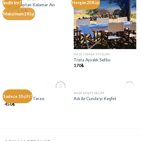
İndirim!
Add to
Add to
Hergün 20 Kişi
Hasan Kaptan Kalamar Avı
wishlist
wishlist
240
₺
175
₺
Maksimum 2 Kişi
HADI YEMEK YIYELIM
Trata Ayvalık Sefâsı
170
₺
STOKTA YOK
HADI TANIŞALIM
HADI KEŞFEDELIM
Add to
Add to
Sadece 10 çift!
Zehra Hanımın Terası
Aslı ile Cunda’yı Keşfet
wishlist
wishlist
450
₺