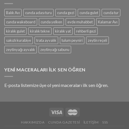
Balık Avı
cunda adası turu
cunda gezi
cunda gulet
cunda tur
cunda wakeboard
cunda yelken
evde muhabbet
Kalamar Avı
kiralık gulet
kiralık tekne
kiralık yat
rehberli gezi
sakızlı kurabiye
trata ayvalık
tulum peyniri
zeytin reçeli
zeytinyağı ayvalık
zeytinyağı sabunu
YENI MACERALARI İLK SEN ÖĞREN
E-posta listemize üye ol yeni maceraları ilk sen öğren.
HAKKIMIZDA
CUNDA GAZETESI
İLETIŞIM
SSS