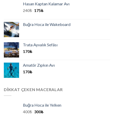
Hasan Kaptan Kalamar Avı
240
₺
175
₺
Buğra Hoca ile Wakeboard
Trata Ayvalık Sefâsı
170
₺
Amatör Zıpkın Avı
170
₺
DIKKAT ÇEKEN MACERALAR
Buğra Hoca ile Yelken
400
₺
300
₺