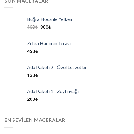
SON MACERALAR
Buğra Hoca ile Yelken
400
₺
300
₺
Zehra Hanımın Terası
450
₺
Ada Paketi 2 - Özel Lezzetler
130
₺
Ada Paketi 1 - Zeytinyağı
200
₺
EN SEVILEN MACERALAR