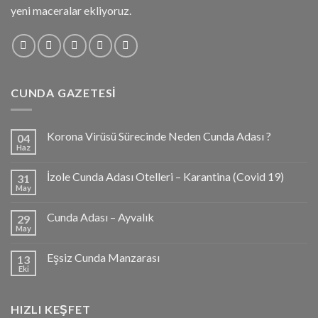
yeni maceralar ekliyoruz.
CUNDA GAZETESI
Korona Virüsü Sürecinde Neden Cunda Adası ?
04
Haz
İzole Cunda Adası Otelleri – Karantina (Covid 19)
31
May
Cunda Adası – Ayvalık
29
May
Eşsiz Cunda Manzarası
13
Eki
HIZLI KEŞFET