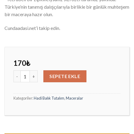
Türkiye’nin tanımış dalışçılarıyla birlikle bir günlük muhteşem
bir maceraya hazır olun.
Cundaadasi.net’i takip edin.
170
₺
Amatör Zıpkın Avı adet
SEPETE EKLE
Kategoriler:
Hadi Balık Tutalım
,
Maceralar