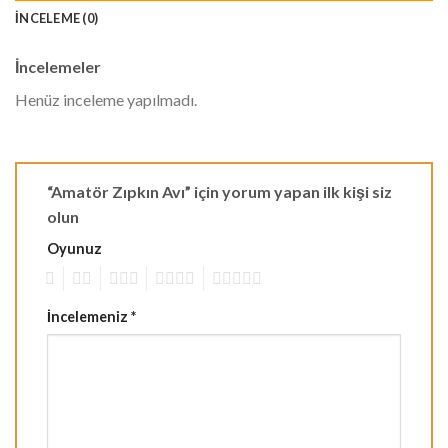
İNCELEME (0)
İncelemeler
Henüz inceleme yapılmadı.
“Amatör Zıpkın Avı” için yorum yapan ilk kişi siz
olun
Oyunuz
1
2
3
4
5
İncelemeniz
*