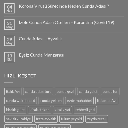
Korona Virüsü Sürecinde Neden Cunda Adası ?
04
Haz
İzole Cunda Adası Otelleri – Karantina (Covid 19)
31
May
Cunda Adası – Ayvalık
29
May
Eşsiz Cunda Manzarası
13
Eki
HIZLI KEŞFET
Balık Avı
cunda adası turu
cunda gezi
cunda gulet
cunda tur
cunda wakeboard
cunda yelken
evde muhabbet
Kalamar Avı
kiralık gulet
kiralık tekne
kiralık yat
rehberli gezi
sakızlı kurabiye
trata ayvalık
tulum peyniri
zeytin reçeli