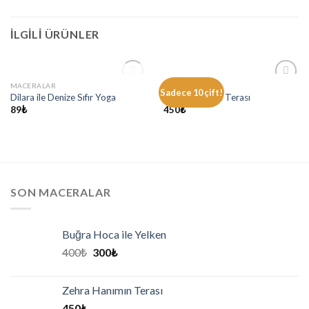
İLGILI ÜRÜNLER
STOKTA YOK
MACERALAR
MACERALAR
Add to
Add to
Sadece 10 çift!
Dilara ile Denize Sıfır Yoga
Zehra Hanımın Terası
wishlist
wishlist
89
₺
450
₺
SON MACERALAR
Buğra Hoca ile Yelken
400
₺
300
₺
Zehra Hanımın Terası
450
₺