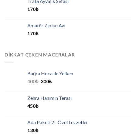
Trata Ayvalık Sefâsı
170
₺
Amatör Zıpkın Avı
170
₺
DIKKAT ÇEKEN MACERALAR
Buğra Hoca ile Yelken
400
₺
300
₺
Zehra Hanımın Terası
450
₺
Ada Paketi 2 - Özel Lezzetler
130
₺