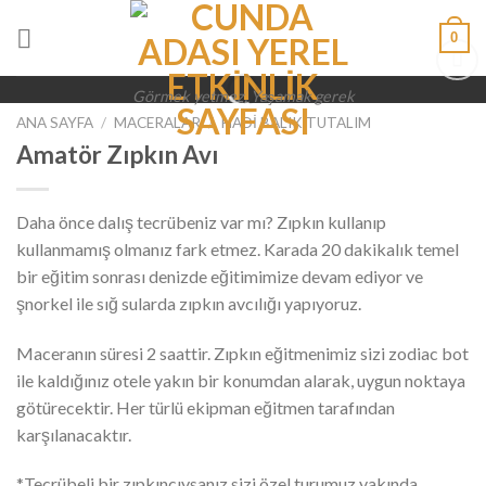
Skip
0
to
content
Görmek yetmez, Yaşamak gerek
Add to
wishlist
ANA SAYFA
/
MACERALAR
/
HADI BALIK TUTALIM
Amatör Zıpkın Avı
Daha önce dalış tecrübeniz var mı? Zıpkın kullanıp
kullanmamış olmanız fark etmez. Karada 20 dakikalık temel
bir eğitim sonrası denizde eğitimimize devam ediyor ve
şnorkel ile sığ sularda zıpkın avcılığı yapıyoruz.
Maceranın süresi 2 saattir. Zıpkın eğitmenimiz sizi zodiac bot
ile kaldığınız otele yakın bir konumdan alarak, uygun noktaya
götürecektir. Her türlü ekipman eğitmen tarafından
karşılanacaktır.
*Tecrübeli bir zıpkıncıysanız sizi özel turumuz yakında.